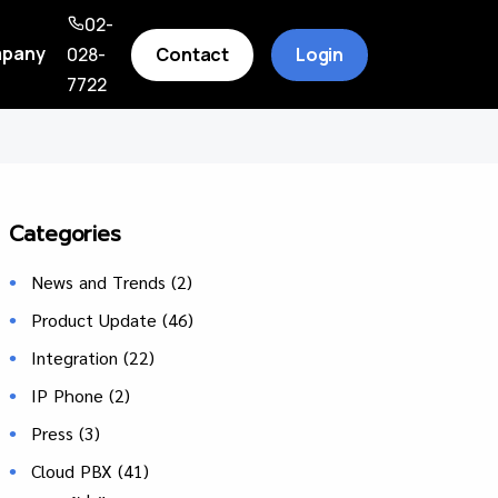
02-
pany
Contact
Login
028-
7722
Categories
News and Trends
(2)
Product Update
(46)
Integration
(22)
IP Phone
(2)
Press
(3)
Cloud PBX
(41)