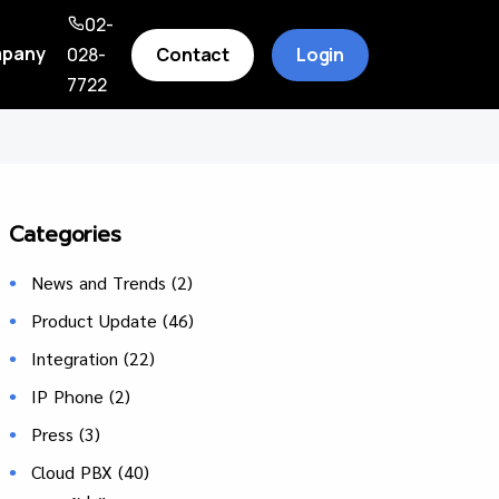
02-
pany
Contact
Login
028-
7722
Categories
News and Trends
(2)
Product Update
(46)
Integration
(22)
IP Phone
(2)
Press
(3)
Cloud PBX
(40)