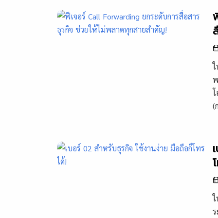
ฟ
ส
ใ
พ
โ
(
เ
โ
ใ
ร