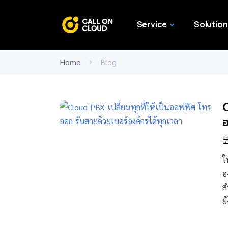
Service
Solution
Home
Blog
C
อ
ใ
อ
ส
ย