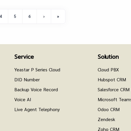
4
5
6
›
»
Service
Solution
Yeastar P Series Cloud
Cloud PBX
DID Number
Hubspot CRM
Backup Voice Record
Salesforce CRM
Voice AI
Microsoft Team
Live Agent Telephony
Odoo CRM
Zendesk
Zoho CRM