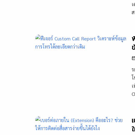
เ
ส
ฟ
ข
ร
โ
เ
C
เ
ใ