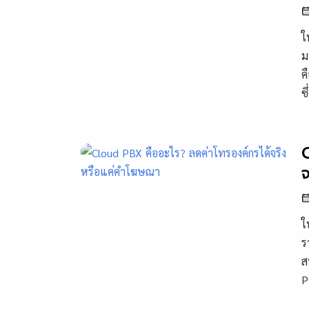
ใ
ม
ค
ซึ
C
จ
ใ
ร
ส
P