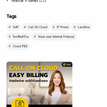
Yeastar P-Series
(11)
Tags
VoIP
Call On Cloud
IP Phone
Landline
โทรศัพท์บ้าน
Voice over Internet Protocol
Cloud PBX