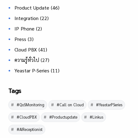
Product Update
(46)
Integration
(22)
IP Phone
(2)
Press
(3)
Cloud PBX
(41)
ความรู้ทั่วไป
(27)
Yeastar P-Series
(11)
Tags
#QoSMonitoring
#Call on Cloud
#YeastarPSeries
#CloudPBX
#Productupdate
#Linkus
#AIReceptionist