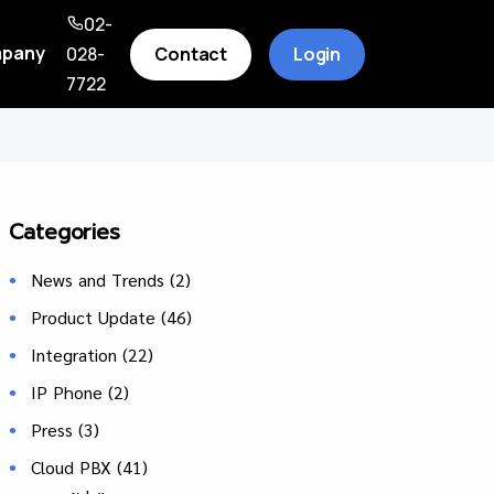
02-
pany
Contact
Login
028-
7722
Categories
News and Trends
(2)
Product Update
(46)
Integration
(22)
IP Phone
(2)
Press
(3)
Cloud PBX
(41)