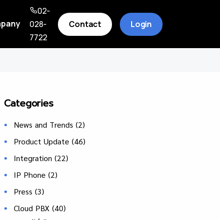
02-
pany
Contact
Login
028-
7722
Categories
News and Trends
(2)
Product Update
(46)
Integration
(22)
IP Phone
(2)
Press
(3)
Cloud PBX
(40)