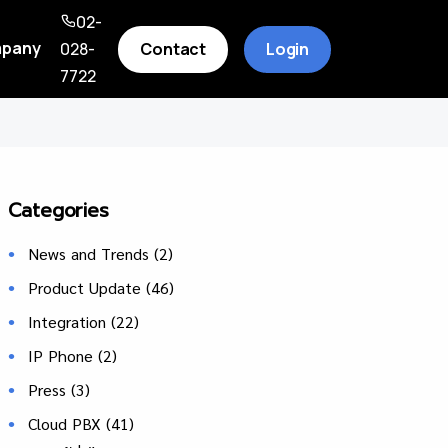
02-
pany
Contact
Login
028-
7722
Categories
News and Trends
(2)
Product Update
(46)
Integration
(22)
IP Phone
(2)
Press
(3)
Cloud PBX
(41)