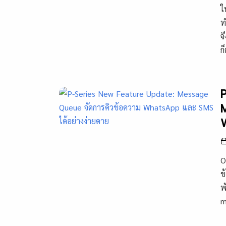
ใ
ท
จ
ก
O
ข
พ
m