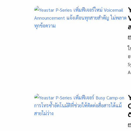
Y
ส
ใ
อ
S
A
Y
C
ต