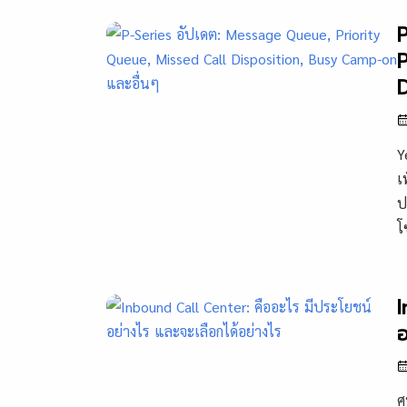
P
D
Y
เ
ป
โ
I
อ
ศ