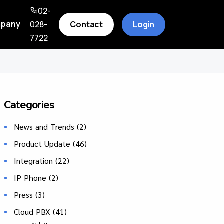
02-
pany
Contact
Login
028-
7722
Categories
News and Trends
(2)
Product Update
(46)
Integration
(22)
IP Phone
(2)
Press
(3)
Cloud PBX
(41)