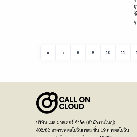
ธ
ว
ก
«
‹
8
9
10
11
บริษัท เมล มาสเตอร์ จำกัด (สำนักงานใหญ่)
408/82 อาคารพหลโยธินเพลส ชั้น 19 ถ.พหลโยธิน