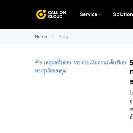
Service
Solution
Home
Blog
5
ท
ใ
อ
ห
อ